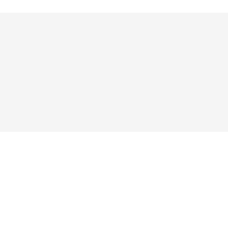




