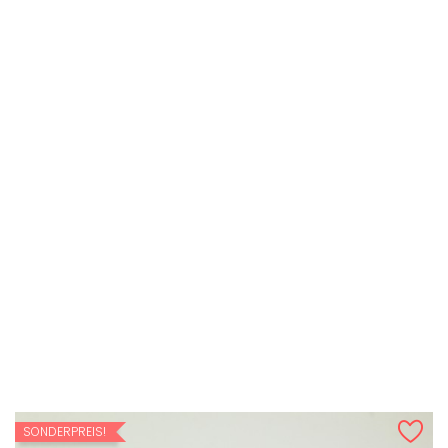
VORSCHAU
Partner Geschenk Pulli-...
Preis
39,99 €
IN DEN WARENKORB
SONDERPREIS!