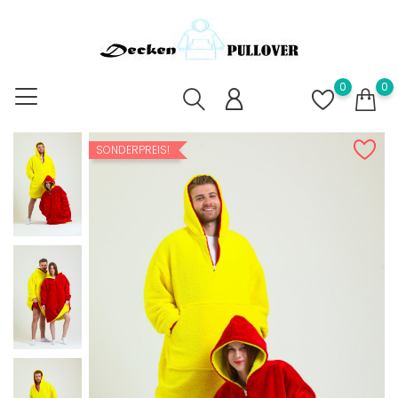
0
0
SONDERPREIS!