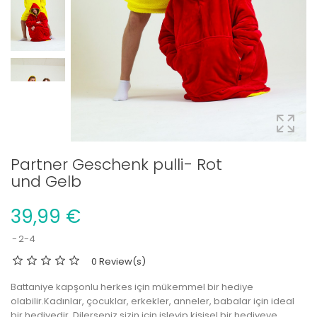
Partner Geschenk pulli- Rot
und Gelb
39,99 €
2-4
0 Review(s)
Battaniye kapşonlu herkes için mükemmel bir hediye
olabilir.Kadınlar, çocuklar, erkekler, anneler, babalar için ideal
bir hediyedir.
Dilerseniz sizin için işleyip kişisel bir hediyeye