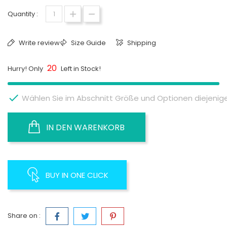
Quantity :
Write review
Size Guide
Shipping
20
Hurry! Only
Left in Stock!

Wählen Sie im Abschnitt Größe und Optionen diejenige 
IN DEN WARENKORB
BUY IN ONE CLICK
Share on :