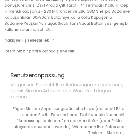
dönüştürebiliriz.
2'si 1 Arada Çift Taraflı 1/4 Fermuarlı Kollu İki Cepli
İki Renkli Kapşonlu - 280 Mikrofiber ve 280 GSM Sherpa Battaniye
Kapüşonlular 100x90cm Battaniye Kollu Kollu Kapüşonlu
Battaniye Yetişkin Yumuşak Sıcak Tam Vücut Battaniyesi geniş bir
kullanım alanına sahiptir.
Nakış ile kişiselleştirilebilir
Resminiz bir portre olarak işlenebilir
Benutzeranpassung
Vergessen Sie nicht Ihre Änderungen zu speichern,
damit Sie den Artikel in den Warenkorb legen
können
Fügen Sie Ihre Anpassungswünsche hinzu (optional) Bitte
senden Sie Ihr Foto und Ihren Text über die Nachricht
"Anpassung speichern" an den Verkäufer (oder E-Mail:
info@deckenundpullover.de). Wir machen Ihre Fotos und
Texte mit Stickerei,