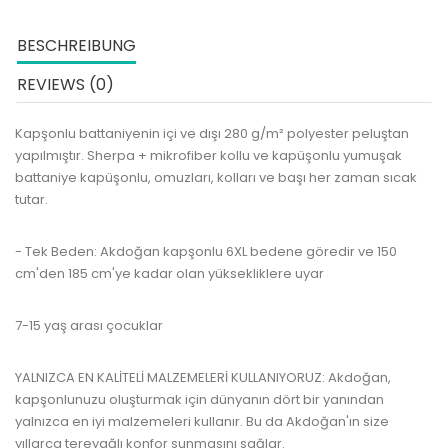
BESCHREIBUNG
REVIEWS (0)
Kapşonlu battaniyenin içi ve dışı 280 g/m² polyester peluştan
yapılmıştır.
Sherpa + mikrofiber kollu ve kapüşonlu yumuşak
battaniye kapüşonlu, omuzları, kolları ve başı her zaman sıcak
tutar.
- Tek Beden: Akdoğan kapşonlu 6XL bedene göredir ve 150
cm'den 185 cm'ye kadar olan yüksekliklere uyar
7-15 yaş arası çocuklar
YALNIZCA EN KALİTELİ MALZEMELERİ KULLANIYORUZ: Akdoğan,
kapşonlunuzu oluşturmak için dünyanın dört bir yanından
yalnızca en iyi malzemeleri kullanır.
Bu da Akdoğan'ın size
yıllarca tereyağlı konfor sunmasını sağlar.