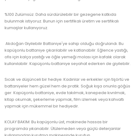
%100 Zulümsüz: Daha sürdürülebilir bir gezegene katkıda
bulunmak istiyoruz.
Bunun için sertifikalı üretim ve sertifikalı
kumaşlar kullanıyoruz.
Akdoğan Giyilebilir Battaniye'ye sahip olduğu doğrulandı.
Bu
kapüşonlu battaniye çıkarılabilir ve katlanabilir.
Eğlence yastığı,
ofis için kalça yastığı ve öğle yemeği molası için kafalık olarak
kullanılabilir.
Kapüşonlu battaniye seyahat ederken de giyilebilir.
Sıcak ve düşünceli bir hediye: Kadınlar ve erkekler için tişörtü ve
battaniyeler hem güzel hem de pratik.
Soğuk kışa onunla göğüs
ger.
Kapüşonlu battaniye, evde takılmak, kanepede kıvrılmak,
kitap okumak, şekerleme yapmak, film izlemek veya kahvaltı
yapmak için mükemmel bir hediyedir.
KOLAY BAKIM: Bu kapüşonlu üst, makinede hassas bir
programda yıkanabilir.
Ütülemeden veya güçlü deterjanlar
kullanmadan kurutma makinesinde kurutun.