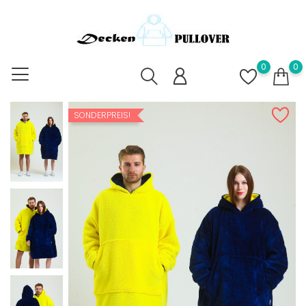
0
0
SONDERPREIS!