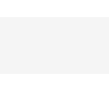




