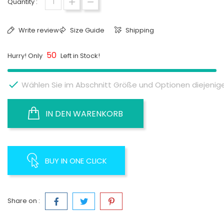
Quantity :
Write review
Size Guide
Shipping
50
Hurry! Only
Left in Stock!

Wählen Sie im Abschnitt Größe und Optionen diejenige 
IN DEN WARENKORB
BUY IN ONE CLICK
Share on :