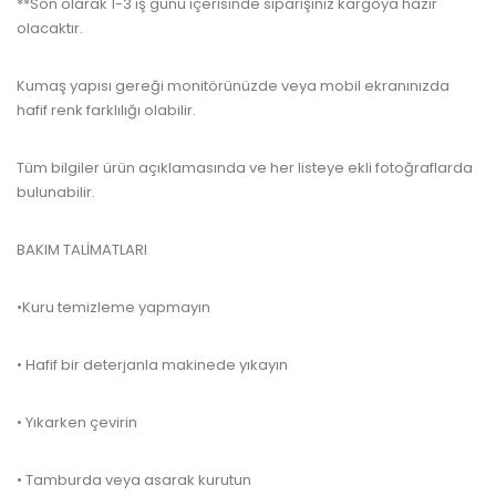
**Son olarak 1-3 iş günü içerisinde siparişiniz kargoya hazır
olacaktır.
Kumaş yapısı gereği monitörünüzde veya mobil ekranınızda
hafif renk farklılığı olabilir.
Tüm bilgiler ürün açıklamasında ve her listeye ekli fotoğraflarda
bulunabilir.
BAKIM TALİMATLARI
•Kuru temizleme yapmayın
• Hafif bir deterjanla makinede yıkayın
• Yıkarken çevirin
• Tamburda veya asarak kurutun