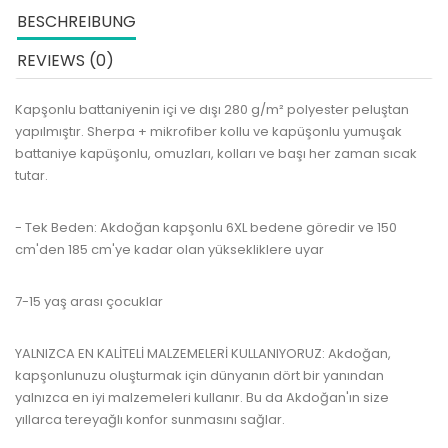
BESCHREIBUNG
REVIEWS (0)
Kapşonlu battaniyenin içi ve dışı 280 g/m² polyester peluştan
yapılmıştır.
Sherpa + mikrofiber kollu ve kapüşonlu yumuşak
battaniye kapüşonlu, omuzları, kolları ve başı her zaman sıcak
tutar.
- Tek Beden: Akdoğan kapşonlu 6XL bedene göredir ve 150
cm'den 185 cm'ye kadar olan yüksekliklere uyar
7-15 yaş arası çocuklar
YALNIZCA EN KALİTELİ MALZEMELERİ KULLANIYORUZ: Akdoğan,
kapşonlunuzu oluşturmak için dünyanın dört bir yanından
yalnızca en iyi malzemeleri kullanır.
Bu da Akdoğan'ın size
yıllarca tereyağlı konfor sunmasını sağlar.