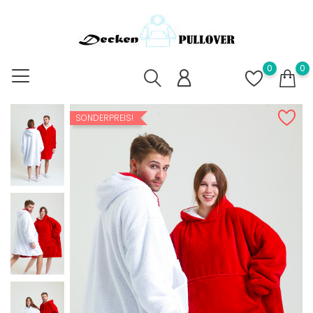
0
0
SONDERPREIS!