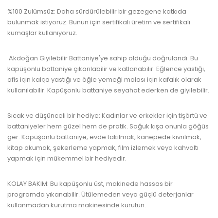
%100 Zulümsüz: Daha sürdürülebilir bir gezegene katkıda
bulunmak istiyoruz.
Bunun için sertifikalı üretim ve sertifikalı
kumaşlar kullanıyoruz.
Akdoğan Giyilebilir Battaniye'ye sahip olduğu doğrulandı.
Bu
kapüşonlu battaniye çıkarılabilir ve katlanabilir.
Eğlence yastığı,
ofis için kalça yastığı ve öğle yemeği molası için kafalık olarak
kullanılabilir.
Kapüşonlu battaniye seyahat ederken de giyilebilir.
Sıcak ve düşünceli bir hediye: Kadınlar ve erkekler için tişörtü ve
battaniyeler hem güzel hem de pratik.
Soğuk kışa onunla göğüs
ger.
Kapüşonlu battaniye, evde takılmak, kanepede kıvrılmak,
kitap okumak, şekerleme yapmak, film izlemek veya kahvaltı
yapmak için mükemmel bir hediyedir.
KOLAY BAKIM: Bu kapüşonlu üst, makinede hassas bir
programda yıkanabilir.
Ütülemeden veya güçlü deterjanlar
kullanmadan kurutma makinesinde kurutun.